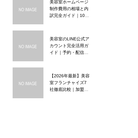
美容室ホームページ
美容室LINEのあいさ
制作費用の相場と内
つメッセージで失敗
訳完全ガイド｜10万
しない型
円〜100万円超まで
タイプ別料金表
美容室のLINE公式ア
美容室の失客防止に
カウント完全活用ガ
効くLINE配信の考え
イド｜予約・配信・
方
自動応答の設計と運
用
【2026年最新】美容
AIで作ったホームペ
室フランチャイズ7
ージが「AIっぽい」
社徹底比較｜加盟
と見抜かれる理由。
金・ロイヤリティ・
美容室で避けたい仕
サポート内容一覧
上がり