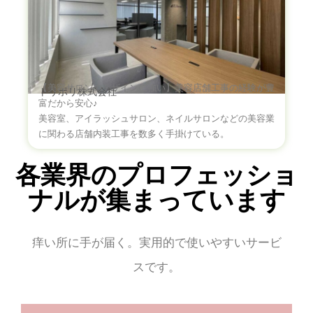
【美容サロンのデザインに強い】美容店舗工事の経験が豊
トリポリ株式会社
富だから安心♪
美容室、アイラッシュサロン、ネイルサロンなどの美容業
に関わる店舗内装工事を数多く手掛けている。
各業界のプロフェッショ
ナルが集まっています
痒い所に手が届く。実用的で使いやすいサービ
スです。